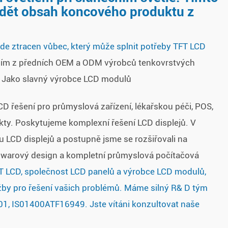
idět obsah koncového produktu z
bude ztracen vůbec, který může splnit potřeby TFT LCD
ním z předních OEM a ODM výrobců tenkovrstvých
ě. Jako slavný výrobce LCD modulů
 řešení pro průmyslová zařízení, lékařskou péči, POS,
jekty. Poskytujeme komplexní řešení LCD displejů. V
u LCD displejů a postupně jsme se rozšiřovali na
rdwarový design a kompletní průmyslová počítačová
FT LCD, společnost LCD panelů a výrobce LCD modulů,
užby pro řešení vašich problémů. Máme silný R& D tým
9001, IS01400ATF16949. Jste vítáni konzultovat naše