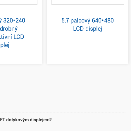
ý 320*240
5,7 palcový 640*480
drobný
LCD displej
ktivní LCD
plej
TFT dotykovým displejem?