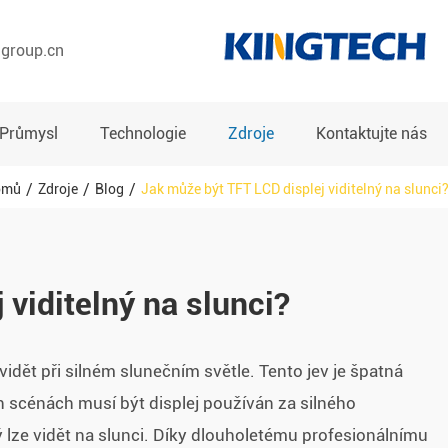
hgroup.cn
Průmysl
Technologie
Zdroje
Kontaktujte nás
omů
Zdroje
Blog
Jak může být TFT LCD displej viditelný na slunci
viditelný na slunci?
idět při silném slunečním světle. Tento jev je špatná
 scénách musí být displej používán za silného
ý lze vidět na slunci. Díky dlouholetému profesionálnímu