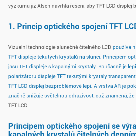
výzkumu již Alsen navrhla řešení, aby TFT LCD displej by
1. Princip optického spojení TFT LC
Vizuální technologie slunečně čitelného LCD
používá hl
TFT displeje tekutých krystalů na slunci. Principem op
jasu TFT displeje s kapalnými krystaly. Současně je lep
polarizátoru displeje TFT tekutými krystaly transparen
TFT LCD displej bezproblémově lepí. A vrstva AR je pok
značně snižuje světelnou odrazivost, což znamená, že 
TFT LCD
Principem optického spojení se výra
kapalných krystalů čitelných denním