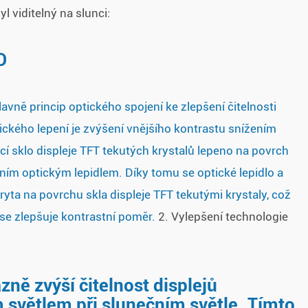
l viditelný na slunci:
D
avně princip optického spojení ke zlepšení čitelnosti
tického lepení je zvýšení vnějšího kontrastu snížením
icí sklo displeje TFT tekutých krystalů lepeno na povrch
tním optickým lepidlem. Díky tomu se optické lepidlo a
ryta na povrchu skla displeje TFT tekutými krystaly, což
se zlepšuje kontrastní poměr.
2. Vylepšení technologie
zně zvýší čitelnost displejů
 světlem při slunečním světle. Tímto