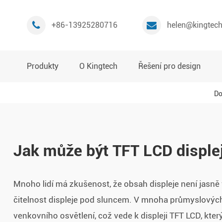
+86-13925280716
helen@kingtec
Produkty
O Kingtech
Řešení pro design
D
Jak může být TFT LCD displej 
Mnoho lidí má zkušenost, že obsah displeje není jasně v
čitelnost displeje pod sluncem. V mnoha průmyslových
venkovního osvětlení, což vede k displeji TFT LCD, kter