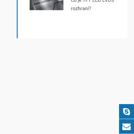
Co je TFT LCD LVDS
rozhraní?