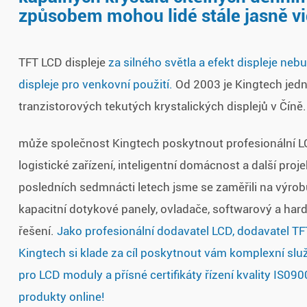
způsobem mohou lidé stále jasně v
TFT LCD displeje
za silného světla a efekt displeje ne
displeje pro venkovní použití.
Od 2003 je Kingtech jed
tranzistorových tekutých krystalických displejů v Čín
může společnost Kingtech poskytnout profesionální LCD
logistické zařízení, inteligentní domácnost a další pro
posledních sedmnácti letech jsme se zaměřili na výrob
kapacitní dotykové panely, ovladače, softwarový a ha
řešení.
Jako profesionální dodavatel LCD, dodavatel T
Kingtech si klade za cíl poskytnout vám komplexní sl
pro LCD moduly a přísné certifikáty řízení kvality IS0
produkty online!