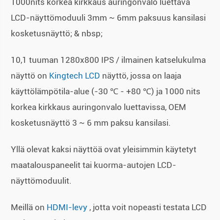
1000nits korkea kirkkaus auringonvalo luettava
LCD-näyttömoduuli 3mm ~ 6mm paksuus kansilasi
kosketusnäyttö; & nbsp;
10,1 tuuman 1280x800 IPS / ilmainen katselukulma
näyttö on
Kingtech LCD
näyttö, jossa on laaja
käyttölämpötila-alue (-30 ℃ - +80 ℃) ja 1000 nits
korkea kirkkaus auringonvalo luettavissa, OEM
kosketusnäyttö 3 ~ 6 mm paksu kansilasi.
Yllä olevat kaksi näyttöä ovat yleisimmin käytetyt
maatalouspaneelit tai kuorma-autojen LCD-
näyttömoduulit.
Meillä on
HDMI-levy
, jotta voit nopeasti testata LCD