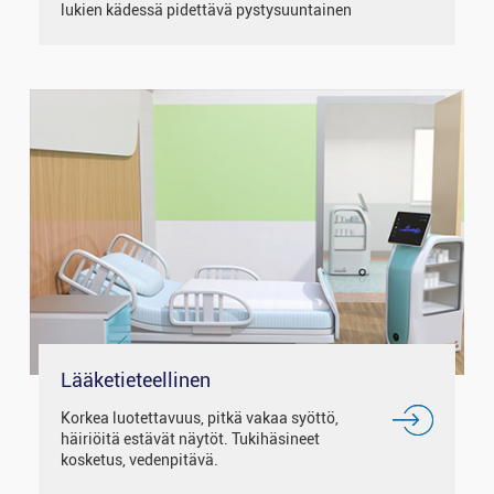
lukien kädessä pidettävä pystysuuntainen
POS-laite, seisova vaakasuora POS-kone ja
pienet kannettavat POS-laitteet ja niin
edelleen. Hyvin...
Lääketieteellinen
Korkea luotettavuus, pitkä vakaa syöttö,
häiriöitä estävät näytöt. Tukihäsineet
kosketus, vedenpitävä.