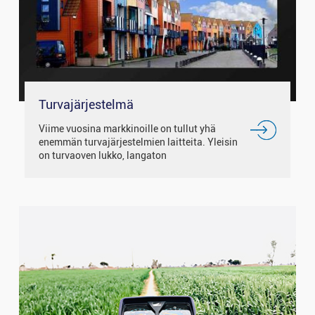
Turvajärjestelmä
Viime vuosina markkinoille on tullut yhä
enemmän turvajärjestelmien laitteita. Yleisin
on turvaoven lukko, langaton
hälytysjärjestelmä, kulunvalvonta ja
turvapuhelinjärjestelmä. IPS / ilmainen
katselukulma...