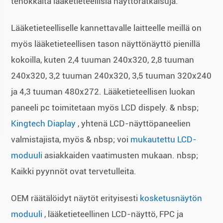
tehokkaita lääketieteellisiä näyttöratkaisuja.
Lääketieteelliselle kannettavalle laitteelle meillä on
myös lääketieteellisen tason näyttönäyttö pienillä
kokoilla, kuten 2,4 tuuman 240x320, 2,8 tuuman
240x320, 3,2 tuuman 240x320, 3,5 tuuman 320x240
ja 4,3 tuuman 480x272. Lääketieteellisen luokan
paneeli pc toimitetaan myös LCD dispely. & nbsp;
Kingtech Diaplay
, yhtenä LCD-näyttöpaneelien
valmistajista, myös & nbsp; voi
mukautettu LCD-
moduuli
asiakkaiden vaatimusten mukaan. nbsp;
Kaikki pyynnöt ovat tervetulleita.
OEM räätälöidyt näytöt erityisesti
kosketusnäytön
moduuli
, lääketieteellinen LCD-näyttö, FPC ja