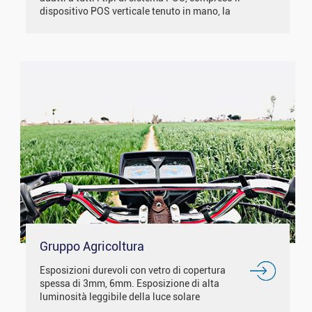
dispositivo POS verticale tenuto in mano, la
macchina POS orizzontale in piedi e i piccoli
dispositivi POS portatili e così via. Molto
bene...
Gruppo Agricoltura
Esposizioni durevoli con vetro di copertura
spessa di 3mm, 6mm. Esposizione di alta
luminosità leggibile della luce solare
1000nits/2000nits. Guanti di sostegno al