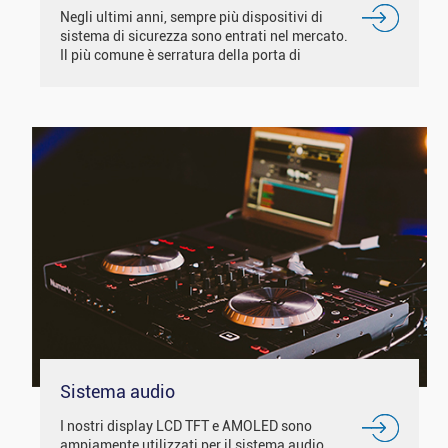
Negli ultimi anni, sempre più dispositivi di
sistema di sicurezza sono entrati nel mercato.
Il più comune è serratura della porta di
sicurezza, sistema di allarme wireless,
controllo di accesso e sistema telefonico di
sicurezza. Il nostro IPS / angolo di
visualizzazione libero...
Sistema audio
I nostri display LCD TFT e AMOLED sono
ampiamente utilizzati per il sistema audio