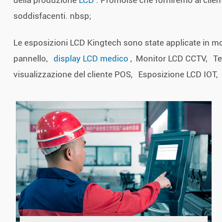
della produzione
LCD
. Promoise che forniremo ai client
soddisfacenti. nbsp;
Le esposizioni LCD Kingtech sono state applicate in mo
pannello,
display LCD medico
, Monitor LCD CCTV, Te
visualizzazione del cliente POS, Esposizione LCD IOT,