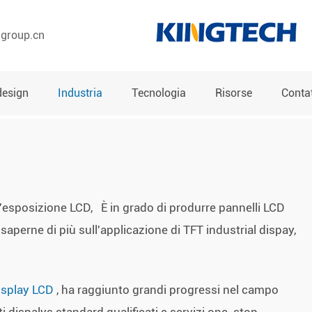
hgroup.cn
design
Industria
Tecnologia
Risorse
Contat
l'esposizione LCD, È in grado di produrre pannelli LCD
e saperne di più sull'applicazione di TFT industrial dispay,
display LCD
, ha raggiunto grandi progressi nel campo