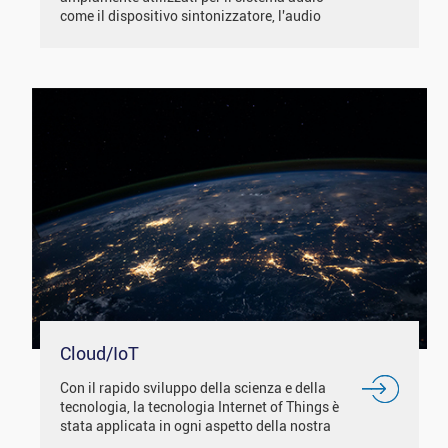
come il dispositivo sintonizzatore, l'audio
intelligente, alcune apparecchiature musicali e
così via. Con il display IPS / angolo di
visualizzazione libero, ha un buon d...
Cloud/IoT
Con il rapido sviluppo della scienza e della
tecnologia, la tecnologia Internet of Things è
stata applicata in ogni aspetto della nostra
vita. Come smart city, smart medical, smart