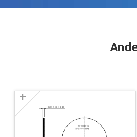
Ande
+